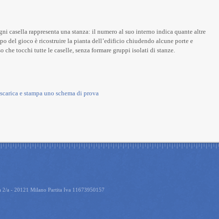
ogni casella rappresenta una stanza: il numero al suo interno indica quante altre
po del gioco è ricostruire la pianta dell’edificio chiudendo alcune porte e
o che tocchi tutte le caselle, senza formare gruppi isolati di stanze.
scarica e stampa uno schema di prova
ia 2/a - 20121 Milano Partita Iva 11673950157