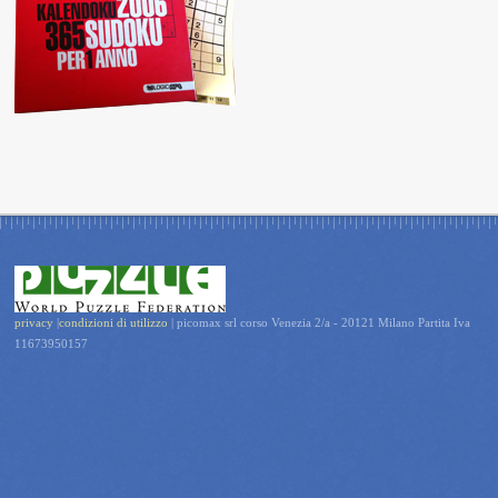
privacy
|
condizioni di utilizzo
| picomax srl corso Venezia 2/a - 20121 Milano Partita Iva
11673950157