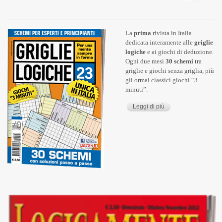
La
prima
rivista in Italia
dedicata interamente alle
griglie
logiche
e ai giochi di deduzione.
Ogni due mesi
30 schemi
tra
griglie e giochi senza griglia, più
gli ormai classici giochi “3
minuti”.
Leggi di più